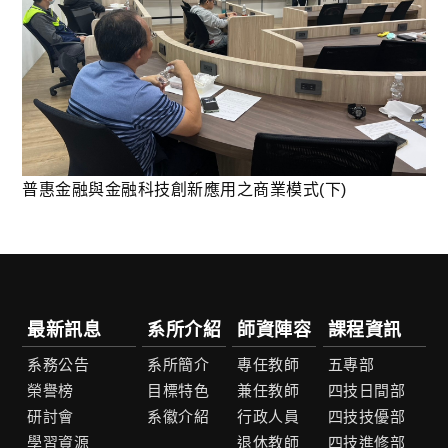
普惠金融與金融科技創新應用之商業模式(下)
最新訊息
系所介紹
師資陣容
課程資訊
系務公告
系所簡介
專任教師
五專部
榮譽榜
目標特色
兼任教師
四技日間部
研討會
系徽介紹
行政人員
四技技優部
學習資源
退休教師
四技進修部