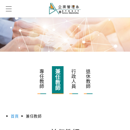
兼
專
行
退
任
政
休
任
教
人
教
教
師
員
師
師
首頁
兼任教師