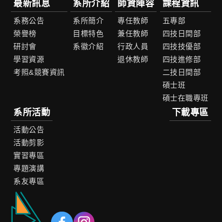
最新訊息
系所介紹
師資陣容
課程資訊
系務公告
系所簡介
專任教師
五專部
榮譽榜
目標特色
兼任教師
四技日間部
研討會
系徽介紹
行政人員
四技技優部
學習資源
退休教師
四技進修部
考照&競賽資訊
二技日間部
碩士班
碩士在職專班
系所活動
下載專區
活動公告
活動剪影
實習專區
專題演講
系友專區