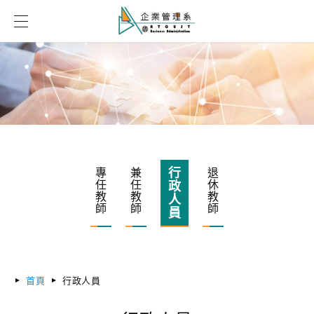
行
專
兼
退
任
任
休
政
教
教
教
人
師
師
師
員
首頁
行政人員