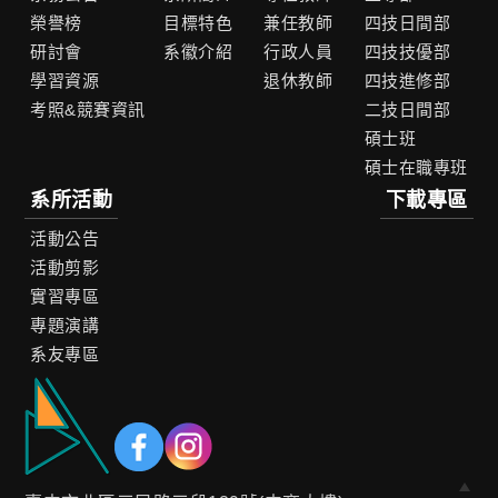
榮譽榜
目標特色
兼任教師
四技日間部
研討會
系徽介紹
行政人員
四技技優部
學習資源
退休教師
四技進修部
考照&競賽資訊
二技日間部
碩士班
碩士在職專班
系所活動
下載專區
活動公告
活動剪影
實習專區
專題演講
系友專區