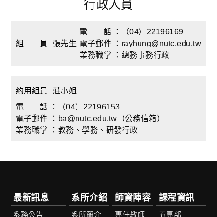
行政人員
電 話 ：（04）22196169
組 員
張先生
電子郵件 ：rayhung@nutc.edu.tw
業務職掌 ：總務事務行政
約用組員
莊小姐
電 話 ：（04）22196153
電子郵件 ：ba@nutc.edu.tw（公務信箱）
業務職掌 ：教務、學務、研發行政
最新訊息
系所介紹
師資陣容
課程資訊
系務公告
系所簡介
專任教師
五專部