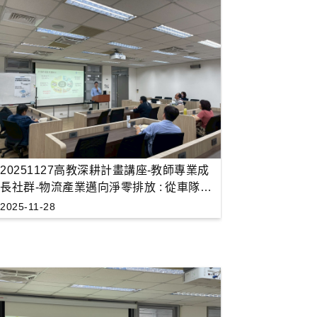
20251127高教深耕計畫講座-教師專業成
長社群-物流產業邁向淨零排放 : 從車隊電
動化到材料循環
2025-11-28