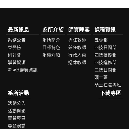
最新訊息
系所介紹
師資陣容
課程資訊
系務公告
系所簡介
專任教師
五專部
榮譽榜
目標特色
兼任教師
四技日間部
研討會
系徽介紹
行政人員
四技技優部
學習資源
退休教師
四技進修部
考照&競賽資訊
二技日間部
碩士班
碩士在職專班
系所活動
下載專區
活動公告
活動剪影
實習專區
專題演講