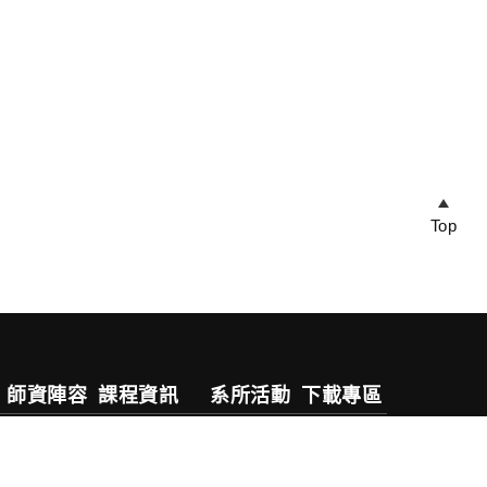
Top
師資陣容
課程資訊
系所活動
下載專區
專任教師
五專部
活動公告
兼任教師
四技日間部
活動剪影