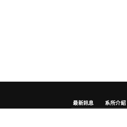
最新訊息
系所介紹
系務公告
系所簡介
榮譽榜
目標特色