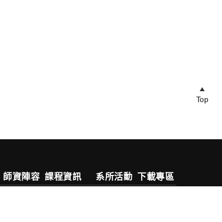
Top
師資陣容
課程資訊
系所活動
下載專區
專任教師
五專部
活動公告
兼任教師
四技日間部
活動剪影
行政人員
四技技優部
實習專區