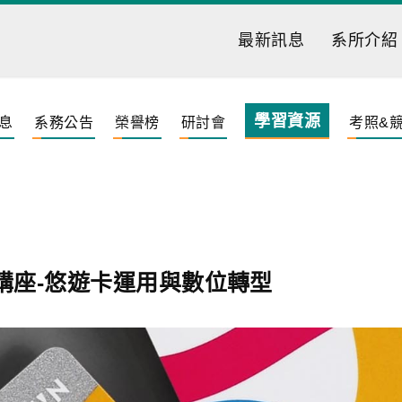
最新訊息
系所介紹
學習資源
息
系務公告
榮譽榜
研討會
考照&
講座-悠遊卡運用與數位轉型