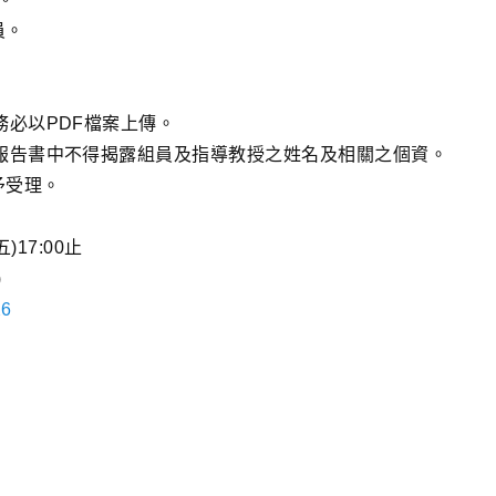
員。
必以PDF檔案上傳。
報告書中不得揭露組員及指導教授之姓名及相關之個資。
予受理。
)17:00止
)
X6