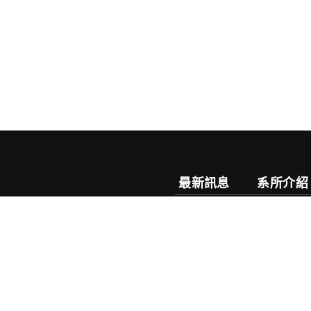
最新訊息
系所介紹
系務公告
系所簡介
榮譽榜
目標特色
研討會
系徽介紹
學習資源
考照&競賽資訊