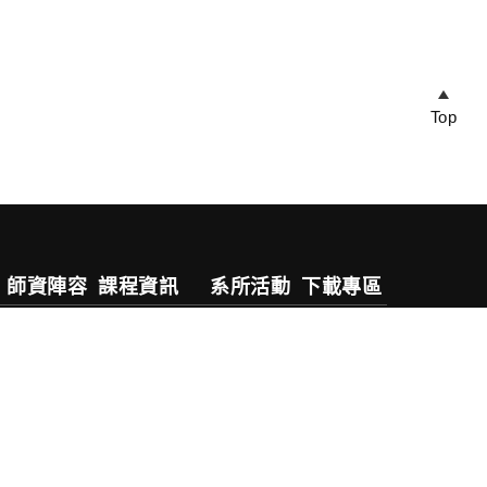
Top
師資陣容
課程資訊
系所活動
下載專區
專任教師
五專部
活動公告
兼任教師
四技日間部
活動剪影
行政人員
四技技優部
實習專區
退休教師
四技進修部
專題演講
二技日間部
系友專區
碩士班