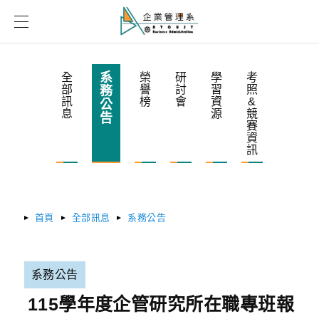
系
全
榮
研
學
考
部
譽
討
習
照
務
訊
榜
會
資
&
公
息
源
競
告
賽
資
訊
首頁
全部訊息
系務公告
系務公告
115學年度企管研究所在職專班報