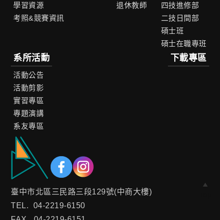
學習資源
退休教師
四技進修部
考照&競賽資訊
二技日間部
碩士班
碩士在職專班
系所活動
下載專區
活動公告
活動剪影
實習專區
專題演講
系友專區
臺中市北區三民路三段129號(中商大樓)
Top
TEL.
04-2219-6150
FAX.
04-2219-6151