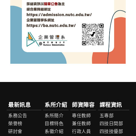
最新訊息
系所介紹
師資陣容
課程資訊
系務公告
系所簡介
專任教師
五專部
榮譽榜
目標特色
兼任教師
四技日間部
研討會
系徽介紹
行政人員
四技技優部