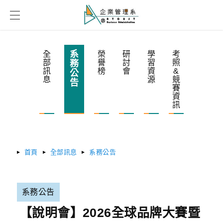
系
全
榮
研
學
考
部
譽
討
習
照
務
訊
榜
會
資
&
公
息
源
競
告
賽
資
訊
首頁
全部訊息
系務公告
系務公告
【說明會】2026全球品牌大賽暨