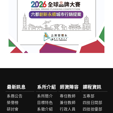
最新訊息
系所介紹
師資陣容
課程資訊
系務公告
系所簡介
專任教師
五專部
榮譽榜
目標特色
兼任教師
四技日間部
研討會
系徽介紹
行政人員
四技技優部