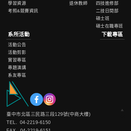
學習資源
退休教師
四技進修部
考照&競賽資訊
二技日間部
碩士班
碩士在職專班
系所活動
下載專區
活動公告
活動剪影
實習專區
專題演講
系友專區
臺中市北區三民路三段129號(中商大樓)
Top
TEL.
04-2219-6150
FAX.
04-2219-6151