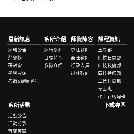
最新訊息
系所介紹
師資陣容
課程資訊
系務公告
系所簡介
專任教師
五專部
榮譽榜
目標特色
兼任教師
四技日間部
研討會
系徽介紹
行政人員
四技技優部
學習資源
退休教師
四技進修部
考照&競賽資訊
二技日間部
碩士班
碩士在職專班
系所活動
下載專區
活動公告
活動剪影
實習專區