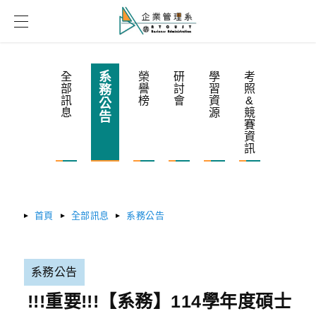
系
全
榮
研
學
考
部
譽
討
習
照
務
訊
榜
會
資
&
公
息
源
競
告
賽
資
訊
首頁
全部訊息
系務公告
系務公告
!!!重要!!!【系務】114學年度碩士