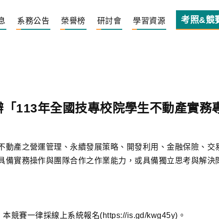
考照&競
息
系務公告
榮譽榜
研討會
學習資源
「113年全國技專校院學生不動產實務
不動產之營運管理、永續發展策略、開發利用、金融保險、交
具備實務操作與團隊合作之作業能力，或具備獨立思考與解決問
一律採線上系統報名(https://is.gd/kwg45y)。