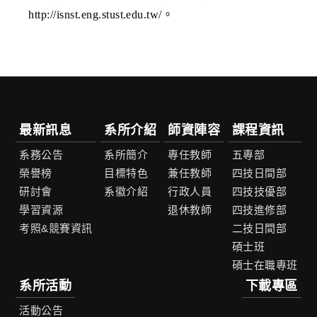
http://isnst.eng.stust.edu.tw/。
最新訊息
系所介紹
師資陣容
課程資訊
系務公告
系所簡介
專任教師
五專部
榮譽榜
目標特色
兼任教師
四技日間部
研討會
系徽介紹
行政人員
四技技優部
學習資源
退休教師
四技進修部
考照&競賽資訊
二技日間部
碩士班
碩士在職專班
系所活動
下載專區
活動公告