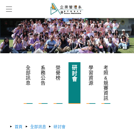
研
全
系
榮
學
考
部
務
譽
習
照
討
訊
公
榜
資
&
會
息
告
源
競
賽
資
訊
首頁
全部訊息
研討會