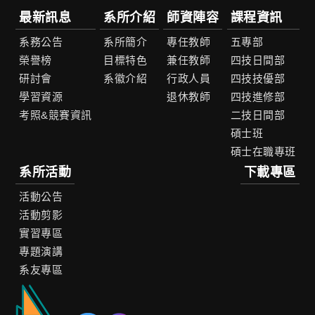
最新訊息
系所介紹
師資陣容
課程資訊
系務公告
系所簡介
專任教師
五專部
榮譽榜
目標特色
兼任教師
四技日間部
研討會
系徽介紹
行政人員
四技技優部
學習資源
退休教師
四技進修部
考照&競賽資訊
二技日間部
碩士班
碩士在職專班
系所活動
下載專區
活動公告
活動剪影
實習專區
專題演講
系友專區