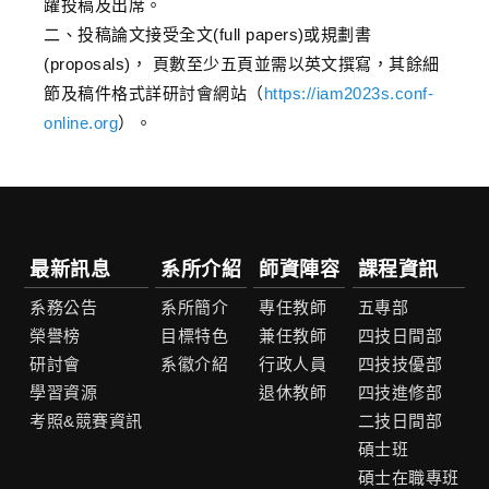
躍投稿及出席。
二、投稿論文接受全文(full papers)或規劃書
(proposals)， 頁數至少五頁並需以英文撰寫，其餘細
節及稿件格式詳研討會網站（
https://iam2023s.conf-
online.org
）。
最新訊息
系所介紹
師資陣容
課程資訊
系務公告
系所簡介
專任教師
五專部
榮譽榜
目標特色
兼任教師
四技日間部
研討會
系徽介紹
行政人員
四技技優部
學習資源
退休教師
四技進修部
考照&競賽資訊
二技日間部
碩士班
碩士在職專班