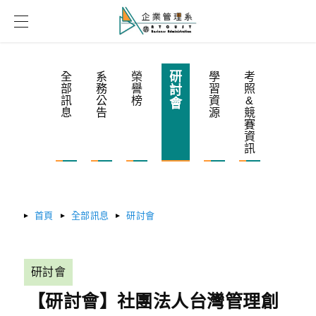
研
全
系
榮
學
考
部
務
譽
習
照
討
訊
公
榜
資
&
會
息
告
源
競
賽
資
訊
首頁
全部訊息
研討會
研討會
【研討會】社團法人台灣管理創