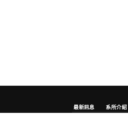
最新訊息
系所介紹
系務公告
系所簡介
榮譽榜
目標特色