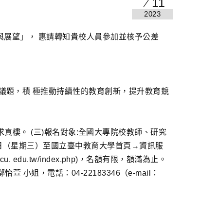
11
2023
與展望」， 惠請轉知貴校人員參加並核予公差
議題，積 極推動持續性的教育創新，提升教育競
大學求真樓。 (三)報名對象:全國大專院校教師、研究
0 日（星期三）至國立臺中教育大學首頁→資訊服
du.tw/index.php)，名額有限，額滿為止。
小姐，電話：04-22183346（e-mail：