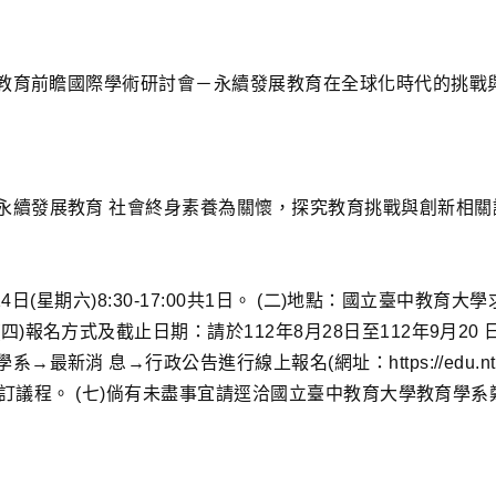
的教育前瞻國際學術研討會－永續發展教育在全球化時代的挑戰
永續發展教育 社會終身素養為關懷，探究教育挑戰與創新相關
4日(星期六)8:30-17:00共1日。 (二)地點：國立臺中教育
)報名方式及截止日期：請於112年8月28日至112年9月2
 息→行政公告進行線上報名(網址：https://edu.ntcu. e
訂議程。 (七)倘有未盡事宜請逕洽國立臺中教育大學教育學系鄭怡萱 