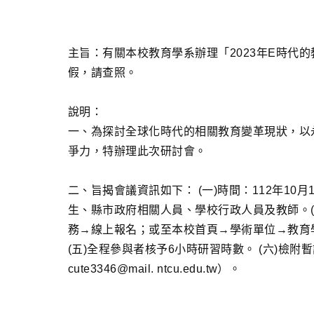
主旨：有關本校教育學系辦理「2023年E時代
假，請查照。
說明：
一、為探討全球化時代的相關教育變革現狀，以
爭力，特辦理此次研討會。
二、旨揭會議資訊如下： (一)時間：112年10月1
生、縣市政府相關人員、學校行政人員及教師。(四
務→線上報名；或至本校首頁→學術單位→教育學系→最新消
(五)全程參與者核予6小時研習時數。 (六)檢附暫
cute3346@mail. ntcu.edu.tw）。