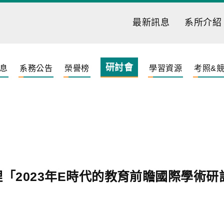
最新訊息
系所介紹
研討會
息
系務公告
榮譽榜
學習資源
考照&
「2023年E時代的教育前瞻國際學術