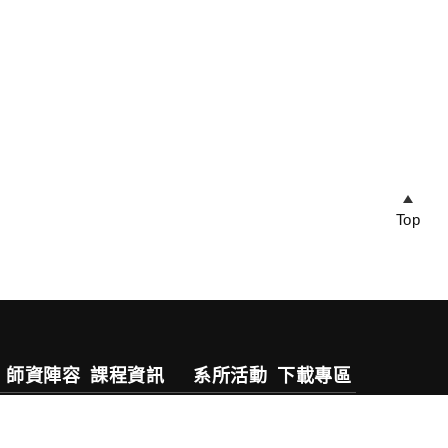
Top
師資陣容
課程資訊
系所活動
下載專區
專任教師
五專部
活動公告
兼任教師
四技日間部
活動剪影