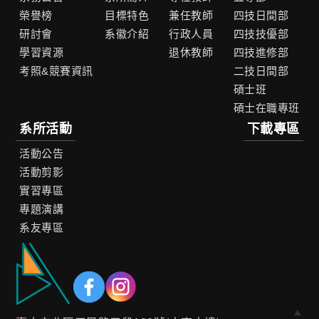
榮譽榜
目標特色
兼任教師
四技日間部
研討會
系徽介紹
行政人員
四技技優部
學習資源
退休教師
四技進修部
考照&競賽資訊
二技日間部
碩士班
碩士在職專班
系所活動
下載專區
活動公告
活動剪影
實習專區
專題演講
系友專區