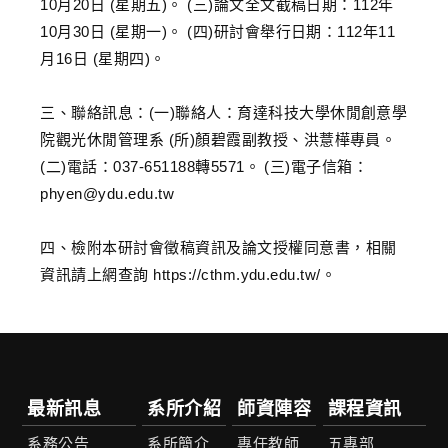
10月20日 (星期五)。 (三)論文全文截稿日期：112年
10月30日 (星期一)。 (四)研討會舉行日期：112年11
月16日 (星期四)。
三、聯絡訊息：(一)聯絡人：育達科技大學休閒創意學
院觀光休閒管理系 (所)顏碧霞副教授、洪薏樺專員。
(二)電話：037-651188轉5571。 (三)電子信箱：
phyen@ydu.edu.tw
四、檢附本研討會徵稿資訊及論文授權同意書，相關
資訊請上網查詢 https://cthm.ydu.edu.tw/。
最新訊息
系所介紹
師資陣容
課程資訊
系務公告
系所簡介
專任教師
五專部