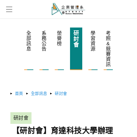
研
全
系
榮
學
考
部
務
譽
習
照
討
訊
公
榜
資
&
會
息
告
源
競
賽
資
訊
首頁
全部訊息
研討會
研討會
【研討會】育達科技大學辦理