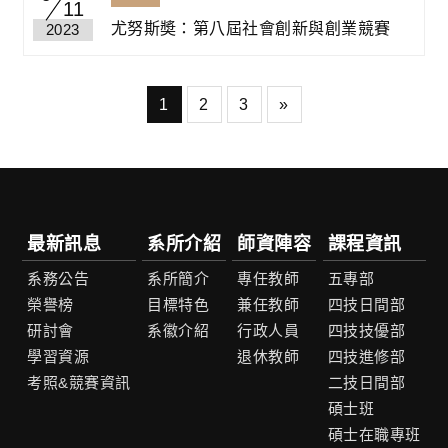
11
尤努斯奬：第八屆社會創新與創業競賽
2023
1
2
3
»
最新訊息
系所介紹
師資陣容
課程資訊
系務公告
系所簡介
專任教師
五專部
榮譽榜
目標特色
兼任教師
四技日間部
研討會
系徽介紹
行政人員
四技技優部
學習資源
退休教師
四技進修部
考照&競賽資訊
二技日間部
碩士班
碩士在職專班