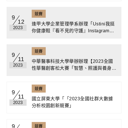
競賽
9
12
逢甲大學企業管理學系辦理「Ustini我挺
2023
你健康鞋『看不見的守護』Instagram短
影音競賽」
競賽
9
11
中華醫事科技大學舉辦辦理【2023全國
2023
性華醫創客松大賽「智慧、照護與養身」
與「環境、安全與永續」創意實務專題競
賽】
競賽
9
11
國立屏東大學「「2023全國社群大數據
2023
分析校園創新競賽」
9
競賽