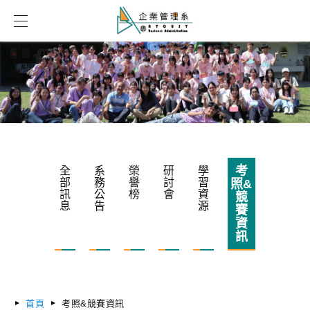
考
全
系
榮
研
學
部
務
譽
討
習
照&
訊
公
榜
會
資
競
息
告
源
賽
資
訊
首頁
考照&競賽資訊